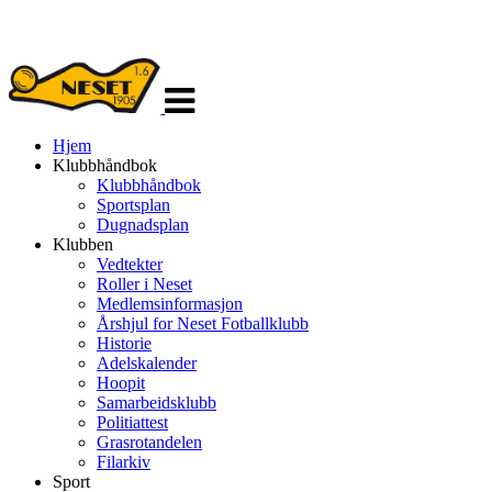
Veksle
navigasjon
Hjem
Klubbhåndbok
Klubbhåndbok
Sportsplan
Dugnadsplan
Klubben
Vedtekter
Roller i Neset
Medlemsinformasjon
Årshjul for Neset Fotballklubb
Historie
Adelskalender
Hoopit
Samarbeidsklubb
Politiattest
Grasrotandelen
Filarkiv
Sport