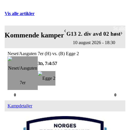
Vis alle artikler
Se alle
G13 2. div avd 02 høst
Kommende kamper
10 august 2026 - 18:30
Neset/Aasguten 7er (H) vs. (B) Egge 2
3
, 7:4:57
D
0
0
Kampdetaljer