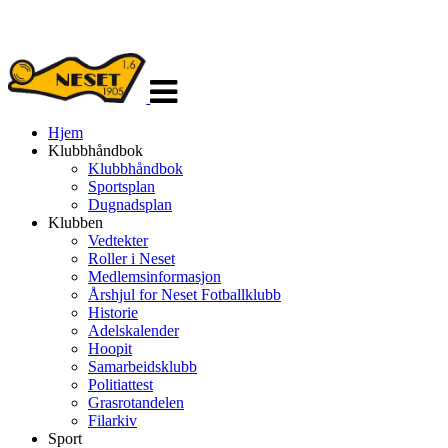
Veksle
navigasjon
Hjem
Klubbhåndbok
Klubbhåndbok
Sportsplan
Dugnadsplan
Klubben
Vedtekter
Roller i Neset
Medlemsinformasjon
Årshjul for Neset Fotballklubb
Historie
Adelskalender
Hoopit
Samarbeidsklubb
Politiattest
Grasrotandelen
Filarkiv
Sport