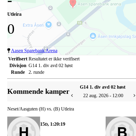
Utleira
0
Aasen Sparebank Arena
Verifisert
Resultatet er ikke verifisert
Divisjon
G14 1. div avd 02 høst
Runde
2. runde
G14 1. div avd 02 høst
Kommende kamper
22 aug. 2026 - 12:00
Neset/Aasguten (H) vs. (B) Utleira
15
, 1:20:19
D