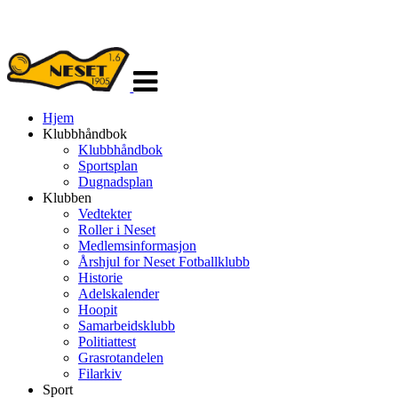
Veksle
navigasjon
Hjem
Klubbhåndbok
Klubbhåndbok
Sportsplan
Dugnadsplan
Klubben
Vedtekter
Roller i Neset
Medlemsinformasjon
Årshjul for Neset Fotballklubb
Historie
Adelskalender
Hoopit
Samarbeidsklubb
Politiattest
Grasrotandelen
Filarkiv
Sport