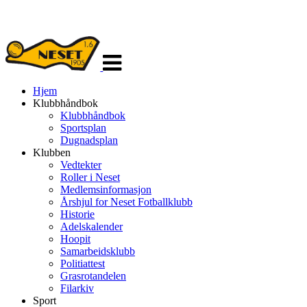
Veksle
navigasjon
Hjem
Klubbhåndbok
Klubbhåndbok
Sportsplan
Dugnadsplan
Klubben
Vedtekter
Roller i Neset
Medlemsinformasjon
Årshjul for Neset Fotballklubb
Historie
Adelskalender
Hoopit
Samarbeidsklubb
Politiattest
Grasrotandelen
Filarkiv
Sport