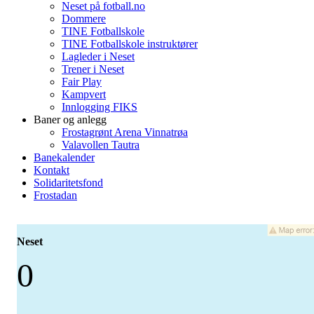
Neset på fotball.no
Dommere
TINE Fotballskole
TINE Fotballskole instruktører
Lagleder i Neset
Trener i Neset
Fair Play
Kampvert
Innlogging FIKS
Baner og anlegg
Frostagrønt Arena Vinnatrøa
Valavollen Tautra
Banekalender
Kontakt
Solidaritetsfond
Frostadan
Neset
0
-