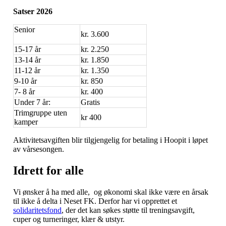
Satser 2026
Senior
kr. 3.600
15-17 år
kr. 2.250
13-14 år
kr. 1.850
11-12 år
kr. 1.350
9-10 år
kr. 850
7- 8 år
kr. 400
Under 7 år:
Gratis
Trimgruppe uten
kr 400
kamper
Aktivitetsavgiften blir tilgjengelig for betaling i Hoopit i løpet
av vårsesongen.
Idrett for alle
Vi ønsker å ha med alle, og økonomi skal ikke være en årsak
til ikke å delta i Neset FK. Derfor har vi opprettet et
solidaritetsfond
, der det kan søkes støtte til treningsavgift,
cuper og turneringer, klær & utstyr.