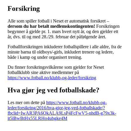
Forsikring
Alle som spiller fotball i Neset er automatisk forsikret –
dersom du har betalt medlemskontingenten!
Forsikringen
begynner å gjelde pr. 1. mars hvert nytt år, og den gjelder ett
år, dvs. til og med 28./29. februar det påfølgende året.
Fotballforsikringen inkluderer fotballspillere i alle aldre, fra de
minste barna til oldboys/-girls, inkludert trenere og ledere,
både i kamp og under organisert trening.
Du finner forsikringsvilkårene som gjelder for Neset
fotballklubb sine aktive medlemmer på
https://www.fotball.no/klubb-og-leder/forsikring
Hva gjør jeg ved fotballskade?
Les mer om dette på
https://www.fotball.no/klubb-og-
leder/forsikring/2016/hva-gjor-jeg-ved-fotballskade/?
fbclid=IwAR3PA6OkALA9LsP4FcFwV5-nhdB-g79x3k-
it5lBwBtHx55LRHo4ubgke4M