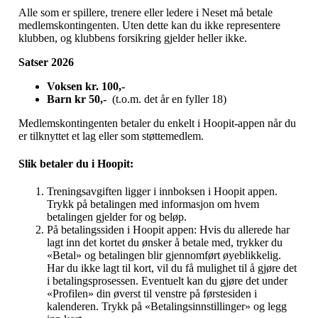
Alle som er spillere, trenere eller ledere i Neset må betale
medlemskontingenten. Uten dette kan du ikke representere
klubben, og klubbens forsikring gjelder heller ikke.
Satser 2026
Voksen kr. 100,-
Barn kr 50,-
(t.o.m. det år en fyller 18)
Medlemskontingenten betaler du enkelt i Hoopit-appen når du
er tilknyttet et lag eller som støttemedlem.
Slik betaler du i Hoopit:
Treningsavgiften ligger i innboksen i Hoopit appen.
Trykk på betalingen med informasjon om hvem
betalingen gjelder for og beløp.
På betalingssiden i Hoopit appen: Hvis du allerede har
lagt inn det kortet du ønsker å betale med, trykker du
«Betal» og betalingen blir gjennomført øyeblikkelig.
Har du ikke lagt til kort, vil du få mulighet til å gjøre det
i betalingsprosessen. Eventuelt kan du gjøre det under
«Profilen» din øverst til venstre på førstesiden i
kalenderen. Trykk på «Betalingsinnstillinger» og legg