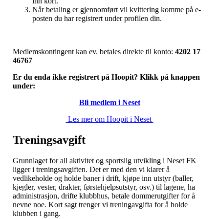
inn kort.
Når betaling er gjennomført vil kvittering komme på e-
posten du har registrert under profilen din.
Medlemskontingent kan ev. betales direkte til konto:
4202 17
46767
Er du enda ikke registrert på Hoopit? Klikk på knappen
under:
Bli medlem i Neset
Les mer om Hoopit i Neset
Treningsavgift
Grunnlaget for all aktivitet og sportslig utvikling i Neset FK
ligger i treningsavgiften. Det er med den vi klarer å
vedlikeholde og holde baner i drift, kjøpe inn utstyr (baller,
kjegler, vester, drakter, førstehjelpsutstyr, osv.) til lagene, ha
administrasjon, drifte klubbhus, betale dommerutgifter for å
nevne noe. Kort sagt trenger vi treningavgifta for å holde
klubben i gang.