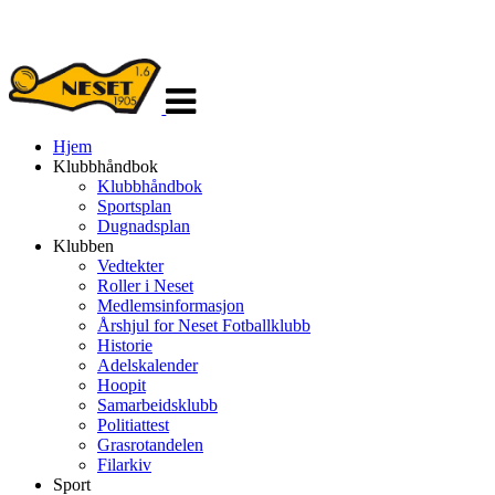
Veksle
navigasjon
Hjem
Klubbhåndbok
Klubbhåndbok
Sportsplan
Dugnadsplan
Klubben
Vedtekter
Roller i Neset
Medlemsinformasjon
Årshjul for Neset Fotballklubb
Historie
Adelskalender
Hoopit
Samarbeidsklubb
Politiattest
Grasrotandelen
Filarkiv
Sport