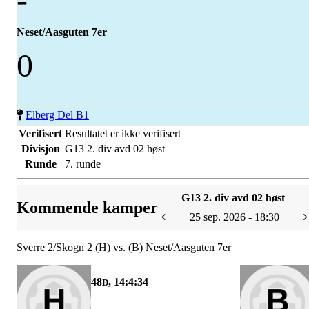
Neset/Aasguten 7er
0
Elberg Del B1
Verifisert
Resultatet er ikke verifisert
Divisjon
G13 2. div avd 02 høst
Runde
7. runde
G13 2. div avd 02 høst
Kommende kamper
25 sep. 2026 - 18:30
Sverre 2/Skogn 2 (H) vs. (B) Neset/Aasguten 7er
48
, 14:4:34
D