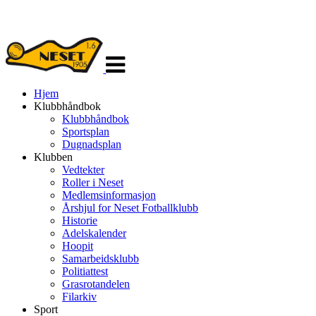
Veksle
navigasjon
Hjem
Klubbhåndbok
Klubbhåndbok
Sportsplan
Dugnadsplan
Klubben
Vedtekter
Roller i Neset
Medlemsinformasjon
Årshjul for Neset Fotballklubb
Historie
Adelskalender
Hoopit
Samarbeidsklubb
Politiattest
Grasrotandelen
Filarkiv
Sport