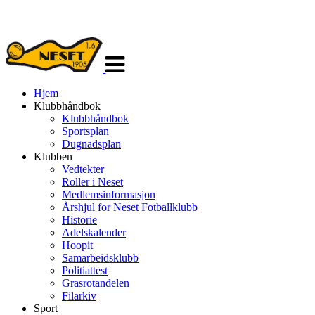
Veksle
navigasjon
Hjem
Klubbhåndbok
Klubbhåndbok
Sportsplan
Dugnadsplan
Klubben
Vedtekter
Roller i Neset
Medlemsinformasjon
Årshjul for Neset Fotballklubb
Historie
Adelskalender
Hoopit
Samarbeidsklubb
Politiattest
Grasrotandelen
Filarkiv
Sport