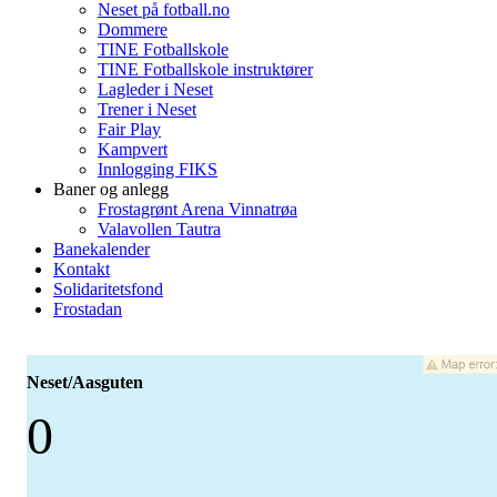
Neset på fotball.no
Dommere
TINE Fotballskole
TINE Fotballskole instruktører
Lagleder i Neset
Trener i Neset
Fair Play
Kampvert
Innlogging FIKS
Baner og anlegg
Frostagrønt Arena Vinnatrøa
Valavollen Tautra
Banekalender
Kontakt
Solidaritetsfond
Frostadan
Neset/Aasguten
0
-