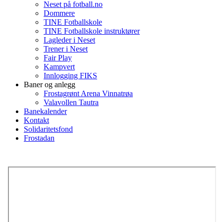
Neset på fotball.no
Dommere
TINE Fotballskole
TINE Fotballskole instruktører
Lagleder i Neset
Trener i Neset
Fair Play
Kampvert
Innlogging FIKS
Baner og anlegg
Frostagrønt Arena Vinnatrøa
Valavollen Tautra
Banekalender
Kontakt
Solidaritetsfond
Frostadan