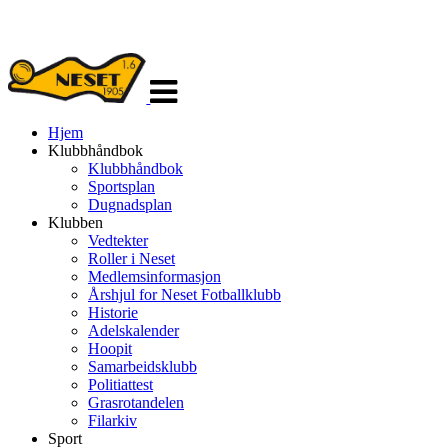
Veksle
navigasjon
Hjem
Klubbhåndbok
Klubbhåndbok
Sportsplan
Dugnadsplan
Klubben
Vedtekter
Roller i Neset
Medlemsinformasjon
Årshjul for Neset Fotballklubb
Historie
Adelskalender
Hoopit
Samarbeidsklubb
Politiattest
Grasrotandelen
Filarkiv
Sport