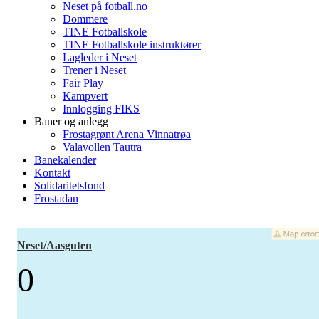
Neset på fotball.no
Dommere
TINE Fotballskole
TINE Fotballskole instruktører
Lagleder i Neset
Trener i Neset
Fair Play
Kampvert
Innlogging FIKS
Baner og anlegg
Frostagrønt Arena Vinnatrøa
Valavollen Tautra
Banekalender
Kontakt
Solidaritetsfond
Frostadan
Neset/Aasguten
0
-