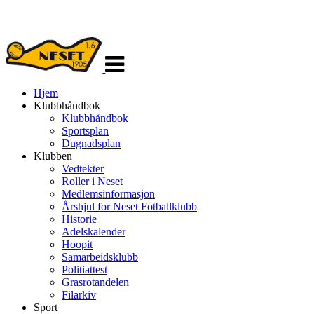
Veksle
navigasjon
Hjem
Klubbhåndbok
Klubbhåndbok
Sportsplan
Dugnadsplan
Klubben
Vedtekter
Roller i Neset
Medlemsinformasjon
Årshjul for Neset Fotballklubb
Historie
Adelskalender
Hoopit
Samarbeidsklubb
Politiattest
Grasrotandelen
Filarkiv
Sport