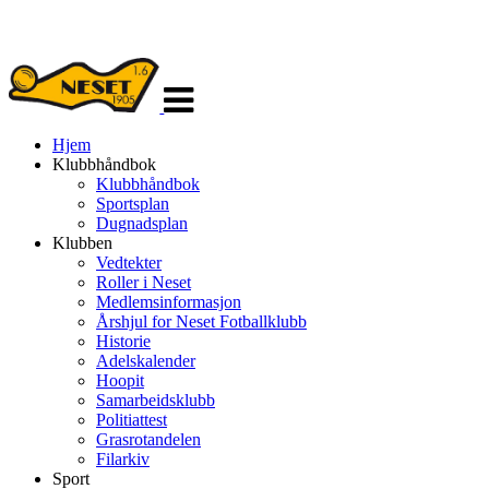
Veksle
navigasjon
Hjem
Klubbhåndbok
Klubbhåndbok
Sportsplan
Dugnadsplan
Klubben
Vedtekter
Roller i Neset
Medlemsinformasjon
Årshjul for Neset Fotballklubb
Historie
Adelskalender
Hoopit
Samarbeidsklubb
Politiattest
Grasrotandelen
Filarkiv
Sport