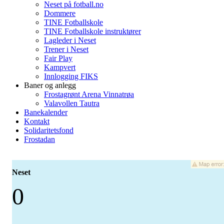
Neset på fotball.no
Dommere
TINE Fotballskole
TINE Fotballskole instruktører
Lagleder i Neset
Trener i Neset
Fair Play
Kampvert
Innlogging FIKS
Baner og anlegg
Frostagrønt Arena Vinnatrøa
Valavollen Tautra
Banekalender
Kontakt
Solidaritetsfond
Frostadan
Neset
0
-