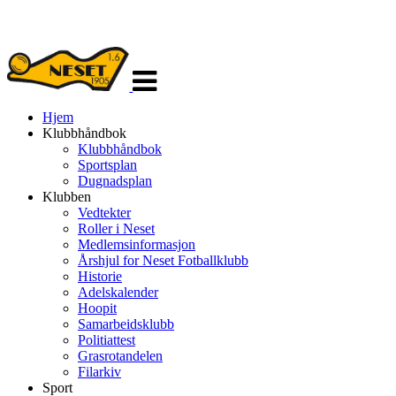
Veksle
navigasjon
Hjem
Klubbhåndbok
Klubbhåndbok
Sportsplan
Dugnadsplan
Klubben
Vedtekter
Roller i Neset
Medlemsinformasjon
Årshjul for Neset Fotballklubb
Historie
Adelskalender
Hoopit
Samarbeidsklubb
Politiattest
Grasrotandelen
Filarkiv
Sport