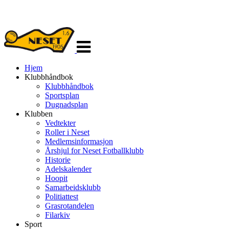
Veksle
navigasjon
Hjem
Klubbhåndbok
Klubbhåndbok
Sportsplan
Dugnadsplan
Klubben
Vedtekter
Roller i Neset
Medlemsinformasjon
Årshjul for Neset Fotballklubb
Historie
Adelskalender
Hoopit
Samarbeidsklubb
Politiattest
Grasrotandelen
Filarkiv
Sport