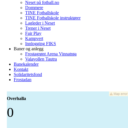
Neset på fotball.no
Dommere
TINE Fotballskole
TINE Fotballskole instruktører
Lagleder i Neset
Trener i Neset
Fair Play
Kampvert
Innlogging FIKS
Baner og anlegg
Frostagrønt Arena Vinnatrøa
Valavollen Tautra
Banekalender
Kontakt
Solidaritetsfond
Frostadan
Overhalla
0
-