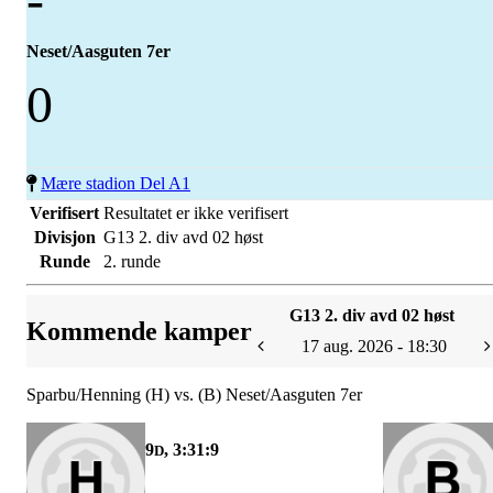
Neset/Aasguten 7er
0
Mære stadion Del A1
Verifisert
Resultatet er ikke verifisert
Divisjon
G13 2. div avd 02 høst
Runde
2. runde
G13 2. div avd 02 høst
Kommende kamper
17 aug. 2026 - 18:30
Sparbu/Henning (H) vs. (B) Neset/Aasguten 7er
9
, 3:31:9
D