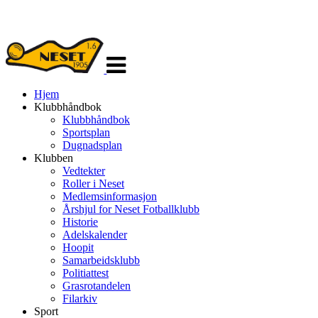
Veksle
navigasjon
Hjem
Klubbhåndbok
Klubbhåndbok
Sportsplan
Dugnadsplan
Klubben
Vedtekter
Roller i Neset
Medlemsinformasjon
Årshjul for Neset Fotballklubb
Historie
Adelskalender
Hoopit
Samarbeidsklubb
Politiattest
Grasrotandelen
Filarkiv
Sport