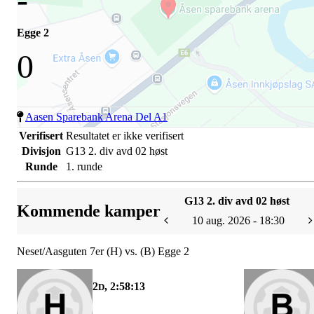
Egge 2
0
Aasen Sparebank Arena Del A1
Verifisert
Resultatet er ikke verifisert
Divisjon
G13 2. div avd 02 høst
Runde
1. runde
G13 2. div avd 02 høst
Kommende kamper
10 aug. 2026 - 18:30
Neset/Aasguten 7er (H) vs. (B) Egge 2
2
, 2:58:13
D