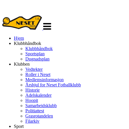
Veksle
navigasjon
Hjem
Klubbhåndbok
Klubbhåndbok
Sportsplan
Dugnadsplan
Klubben
Vedtekter
Roller i Neset
Medlemsinformasjon
Årshjul for Neset Fotballklubb
Historie
Adelskalender
Hoopit
Samarbeidsklubb
Politiattest
Grasrotandelen
Filarkiv
Sport