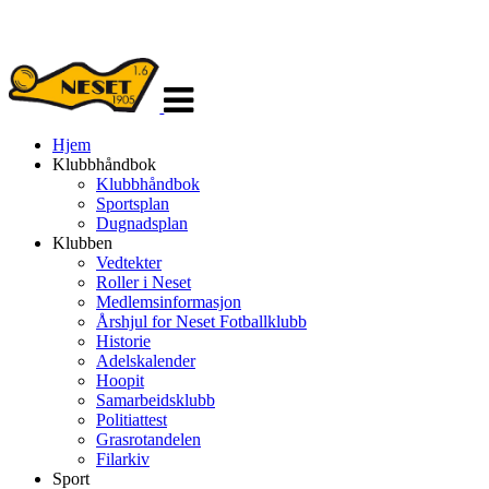
Veksle
navigasjon
Hjem
Klubbhåndbok
Klubbhåndbok
Sportsplan
Dugnadsplan
Klubben
Vedtekter
Roller i Neset
Medlemsinformasjon
Årshjul for Neset Fotballklubb
Historie
Adelskalender
Hoopit
Samarbeidsklubb
Politiattest
Grasrotandelen
Filarkiv
Sport