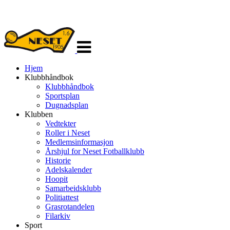
Veksle
navigasjon
Hjem
Klubbhåndbok
Klubbhåndbok
Sportsplan
Dugnadsplan
Klubben
Vedtekter
Roller i Neset
Medlemsinformasjon
Årshjul for Neset Fotballklubb
Historie
Adelskalender
Hoopit
Samarbeidsklubb
Politiattest
Grasrotandelen
Filarkiv
Sport