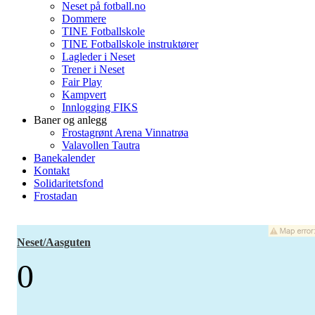
Neset på fotball.no
Dommere
TINE Fotballskole
TINE Fotballskole instruktører
Lagleder i Neset
Trener i Neset
Fair Play
Kampvert
Innlogging FIKS
Baner og anlegg
Frostagrønt Arena Vinnatrøa
Valavollen Tautra
Banekalender
Kontakt
Solidaritetsfond
Frostadan
Neset/Aasguten
0
-