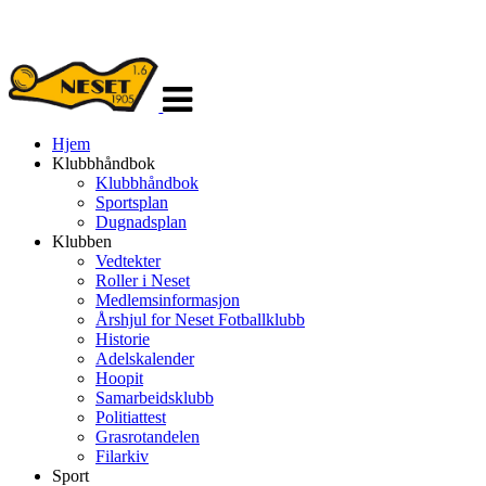
Veksle
navigasjon
Hjem
Klubbhåndbok
Klubbhåndbok
Sportsplan
Dugnadsplan
Klubben
Vedtekter
Roller i Neset
Medlemsinformasjon
Årshjul for Neset Fotballklubb
Historie
Adelskalender
Hoopit
Samarbeidsklubb
Politiattest
Grasrotandelen
Filarkiv
Sport