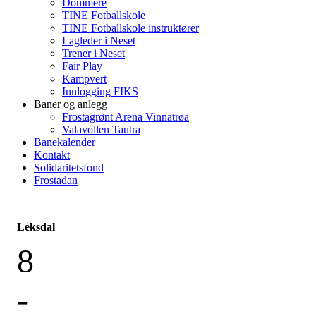
Dommere
TINE Fotballskole
TINE Fotballskole instruktører
Lagleder i Neset
Trener i Neset
Fair Play
Kampvert
Innlogging FIKS
Baner og anlegg
Frostagrønt Arena Vinnatrøa
Valavollen Tautra
Banekalender
Kontakt
Solidaritetsfond
Frostadan
Leksdal
8
-