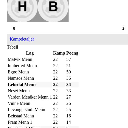
8
2
Kampdetaljer
Tabell
Lag
Kamp
Poeng
Malvik Menn
22
57
Innherred Menn
22
51
Egge Menn
22
50
Namsos Menn
22
36
Leksdal Menn
22
34
Neset Menn
22
33
Varden Meråker Menn 1
22
27
Vinne Menn
22
26
Levangerstud. Menn
22
25
Beitstad Menn
22
16
Fram Menn 1
22
14