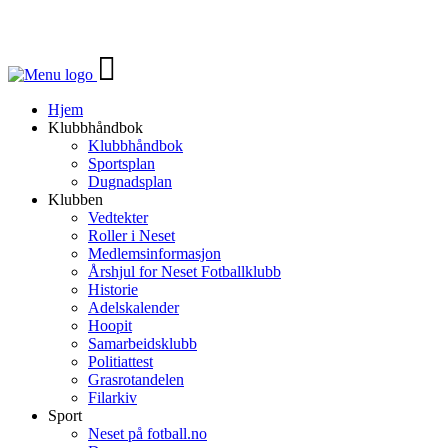
Veksle
navigasjon
Hjem
Klubbhåndbok
Klubbhåndbok
Sportsplan
Dugnadsplan
Klubben
Vedtekter
Roller i Neset
Medlemsinformasjon
Årshjul for Neset Fotballklubb
Historie
Adelskalender
Hoopit
Samarbeidsklubb
Politiattest
Grasrotandelen
Filarkiv
Sport
Neset på fotball.no