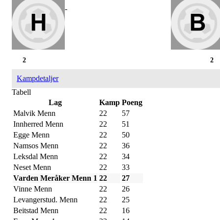
-
2
2
Kampdetaljer
Tabell
Lag
Kamp
Poeng
Malvik Menn
22
57
Innherred Menn
22
51
Egge Menn
22
50
Namsos Menn
22
36
Leksdal Menn
22
34
Neset Menn
22
33
Varden Meråker Menn 1
22
27
Vinne Menn
22
26
Levangerstud. Menn
22
25
Beitstad Menn
22
16