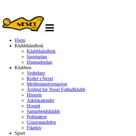
Veksle
navigasjon
Hjem
Klubbhåndbok
Klubbhåndbok
Sportsplan
Dugnadsplan
Klubben
Vedtekter
Roller i Neset
Medlemsinformasjon
Årshjul for Neset Fotballklubb
Historie
Adelskalender
Hoopit
Samarbeidsklubb
Politiattest
Grasrotandelen
Filarkiv
Sport