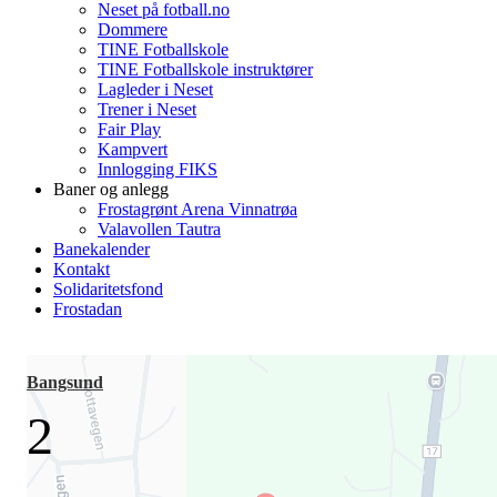
Neset på fotball.no
Dommere
TINE Fotballskole
TINE Fotballskole instruktører
Lagleder i Neset
Trener i Neset
Fair Play
Kampvert
Innlogging FIKS
Baner og anlegg
Frostagrønt Arena Vinnatrøa
Valavollen Tautra
Banekalender
Kontakt
Solidaritetsfond
Frostadan
Bangsund
2
-