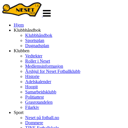
Veksle
navigasjon
Hjem
Klubbhåndbok
Klubbhåndbok
Sportsplan
Dugnadsplan
Klubben
Vedtekter
Roller i Neset
Medlemsinformasjon
Årshjul for Neset Fotballklubb
Historie
Adelskalender
Hoopit
Samarbeidsklubb
Politiattest
Grasrotandelen
Filarkiv
Sport
Neset på fotball.no
Dommere
TINE Fotballskole