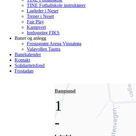
TINE Fotballskole instruktører
Lagleder i Neset
Trener i Neset
Fair Play
Kampvert
Innlogging FIKS
Baner og anlegg
Frostagrønt Arena Vinnatrøa
Valavollen Tautra
Banekalender
Kontakt
Solidaritetsfond
Frostadan
Bangsund
1
-