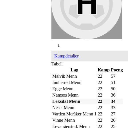
1
Kampdetaljer
Tabell
Lag
Kamp
Poeng
Malvik Menn
22
57
Innherred Menn
22
51
Egge Menn
22
50
Namsos Menn
22
36
Leksdal Menn
22
34
Neset Menn
22
33
Varden Meråker Menn 1
22
27
Vinne Menn
22
26
Levangerstud. Menn
22
25