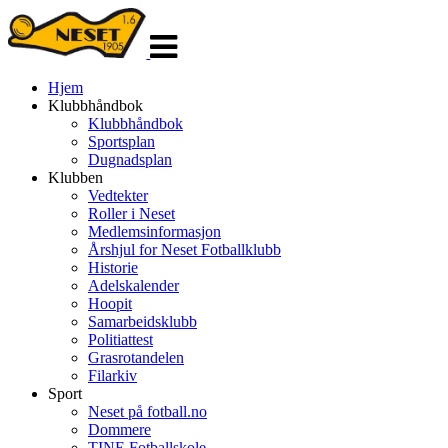
Veksle
navigasjon
Hjem
Klubbhåndbok
Klubbhåndbok
Sportsplan
Dugnadsplan
Klubben
Vedtekter
Roller i Neset
Medlemsinformasjon
Årshjul for Neset Fotballklubb
Historie
Adelskalender
Hoopit
Samarbeidsklubb
Politiattest
Grasrotandelen
Filarkiv
Sport
Neset på fotball.no
Dommere
TINE Fotballskole