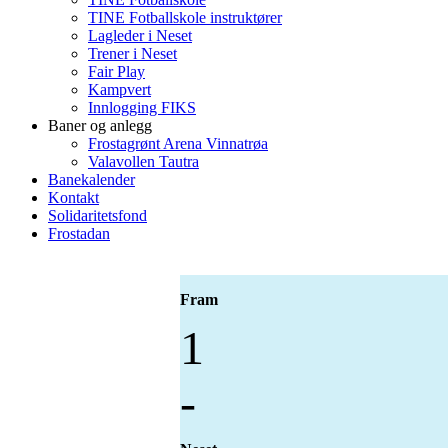
TINE Fotballskole instruktører
Lagleder i Neset
Trener i Neset
Fair Play
Kampvert
Innlogging FIKS
Baner og anlegg
Frostagrønt Arena Vinnatrøa
Valavollen Tautra
Banekalender
Kontakt
Solidaritetsfond
Frostadan
Fram
1
-