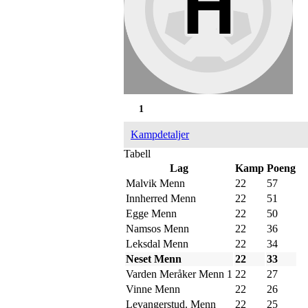
1
Kampdetaljer
Tabell
Lag
Kamp
Poeng
Malvik Menn
22
57
Innherred Menn
22
51
Egge Menn
22
50
Namsos Menn
22
36
Leksdal Menn
22
34
Neset Menn
22
33
Varden Meråker Menn 1
22
27
Vinne Menn
22
26
Levangerstud. Menn
22
25