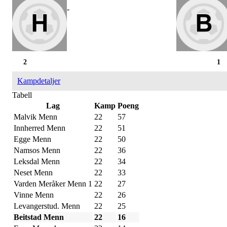
-
2
1
Kampdetaljer
Tabell
Lag
Kamp
Poeng
Malvik Menn
22
57
Innherred Menn
22
51
Egge Menn
22
50
Namsos Menn
22
36
Leksdal Menn
22
34
Neset Menn
22
33
Varden Meråker Menn 1
22
27
Vinne Menn
22
26
Levangerstud. Menn
22
25
Beitstad Menn
22
16