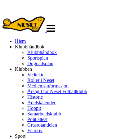
Veksle
navigasjon
Hjem
Klubbhåndbok
Klubbhåndbok
Sportsplan
Dugnadsplan
Klubben
Vedtekter
Roller i Neset
Medlemsinformasjon
Årshjul for Neset Fotballklubb
Historie
Adelskalender
Hoopit
Samarbeidsklubb
Politiattest
Grasrotandelen
Filarkiv
Sport