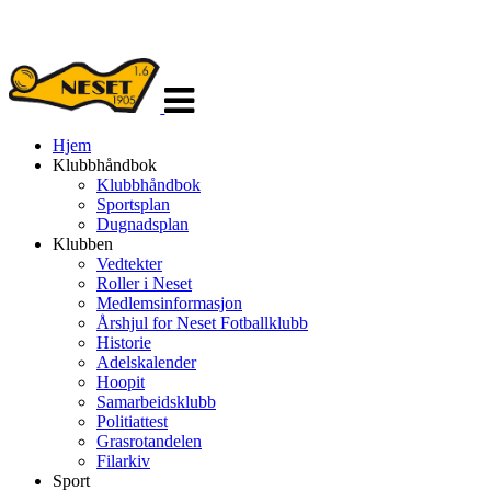
Veksle
navigasjon
Hjem
Klubbhåndbok
Klubbhåndbok
Sportsplan
Dugnadsplan
Klubben
Vedtekter
Roller i Neset
Medlemsinformasjon
Årshjul for Neset Fotballklubb
Historie
Adelskalender
Hoopit
Samarbeidsklubb
Politiattest
Grasrotandelen
Filarkiv
Sport