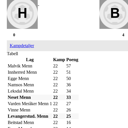
-
0
4
Kampdetaljer
Tabell
Lag
Kamp
Poeng
Malvik Menn
22
57
Innherred Menn
22
51
Egge Menn
22
50
Namsos Menn
22
36
Leksdal Menn
22
34
Neset Menn
22
33
Varden Meråker Menn 1
22
27
Vinne Menn
22
26
Levangerstud. Menn
22
25
Beitstad Menn
22
16