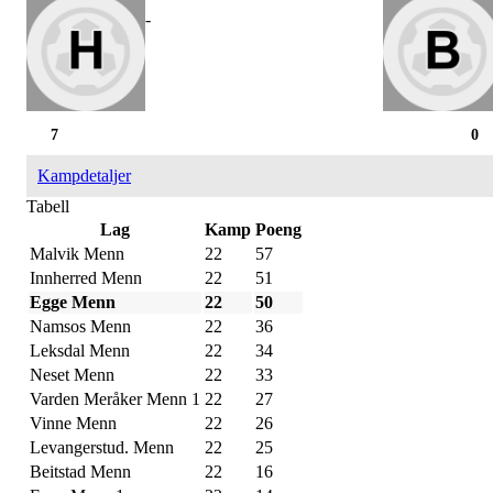
-
7
0
Kampdetaljer
Tabell
Lag
Kamp
Poeng
Malvik Menn
22
57
Innherred Menn
22
51
Egge Menn
22
50
Namsos Menn
22
36
Leksdal Menn
22
34
Neset Menn
22
33
Varden Meråker Menn 1
22
27
Vinne Menn
22
26
Levangerstud. Menn
22
25
Beitstad Menn
22
16