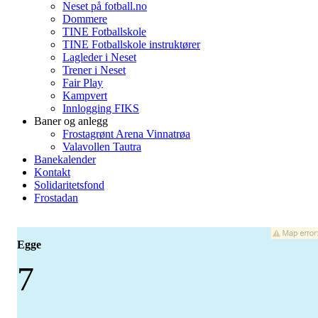
Neset på fotball.no
Dommere
TINE Fotballskole
TINE Fotballskole instruktører
Lagleder i Neset
Trener i Neset
Fair Play
Kampvert
Innlogging FIKS
Baner og anlegg
Frostagrønt Arena Vinnatrøa
Valavollen Tautra
Banekalender
Kontakt
Solidaritetsfond
Frostadan
Egge
7
-