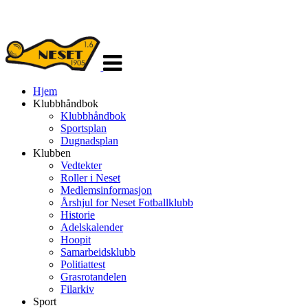
Veksle
navigasjon
Hjem
Klubbhåndbok
Klubbhåndbok
Sportsplan
Dugnadsplan
Klubben
Vedtekter
Roller i Neset
Medlemsinformasjon
Årshjul for Neset Fotballklubb
Historie
Adelskalender
Hoopit
Samarbeidsklubb
Politiattest
Grasrotandelen
Filarkiv
Sport