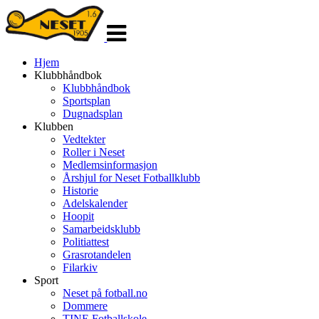
Veksle
navigasjon
Hjem
Klubbhåndbok
Klubbhåndbok
Sportsplan
Dugnadsplan
Klubben
Vedtekter
Roller i Neset
Medlemsinformasjon
Årshjul for Neset Fotballklubb
Historie
Adelskalender
Hoopit
Samarbeidsklubb
Politiattest
Grasrotandelen
Filarkiv
Sport
Neset på fotball.no
Dommere
TINE Fotballskole