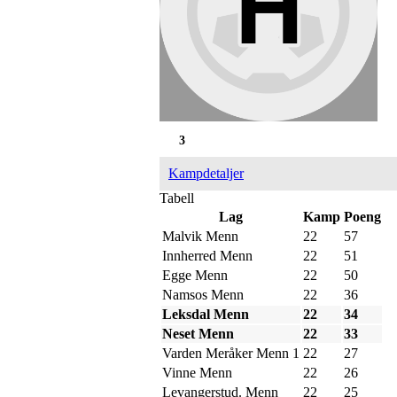
3
Kampdetaljer
Tabell
Lag
Kamp
Poeng
Malvik Menn
22
57
Innherred Menn
22
51
Egge Menn
22
50
Namsos Menn
22
36
Leksdal Menn
22
34
Neset Menn
22
33
Varden Meråker Menn 1
22
27
Vinne Menn
22
26
Levangerstud. Menn
22
25