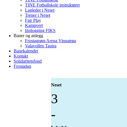
TINE Fotballskole instruktører
Lagleder i Neset
Trener i Neset
Fair Play
Kampvert
Innlogging FIKS
Baner og anlegg
Frostagrønt Arena Vinnatrøa
Valavollen Tautra
Banekalender
Kontakt
Solidaritetsfond
Frostadan
Neset
3
-