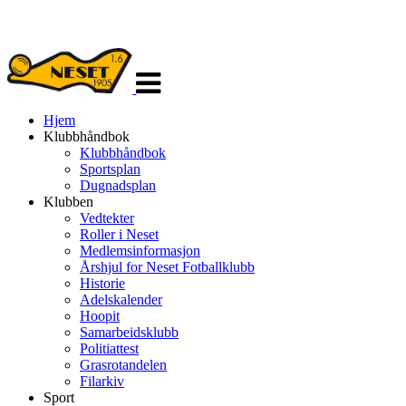
Veksle
navigasjon
Hjem
Klubbhåndbok
Klubbhåndbok
Sportsplan
Dugnadsplan
Klubben
Vedtekter
Roller i Neset
Medlemsinformasjon
Årshjul for Neset Fotballklubb
Historie
Adelskalender
Hoopit
Samarbeidsklubb
Politiattest
Grasrotandelen
Filarkiv
Sport