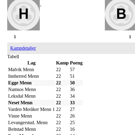
-
1
1
Kampdetaljer
Tabell
Lag
Kamp
Poeng
Malvik Menn
22
57
Innherred Menn
22
51
Egge Menn
22
50
Namsos Menn
22
36
Leksdal Menn
22
34
Neset Menn
22
33
Varden Meråker Menn 1
22
27
Vinne Menn
22
26
Levangerstud. Menn
22
25
Beitstad Menn
22
16