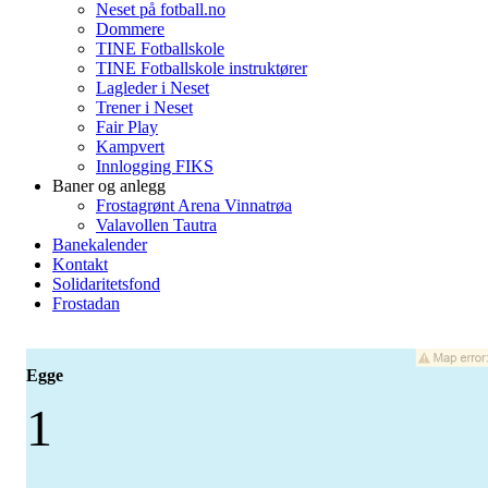
Neset på fotball.no
Dommere
TINE Fotballskole
TINE Fotballskole instruktører
Lagleder i Neset
Trener i Neset
Fair Play
Kampvert
Innlogging FIKS
Baner og anlegg
Frostagrønt Arena Vinnatrøa
Valavollen Tautra
Banekalender
Kontakt
Solidaritetsfond
Frostadan
Egge
1
-