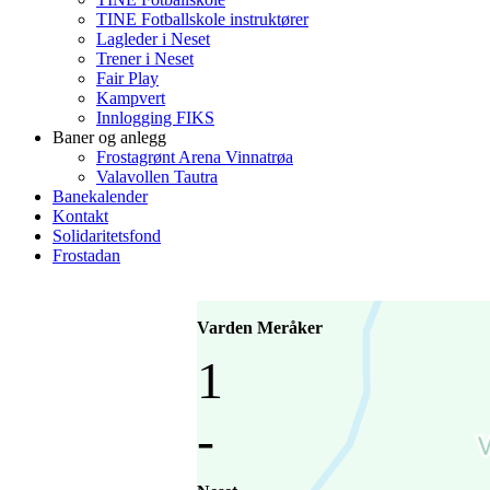
TINE Fotballskole instruktører
Lagleder i Neset
Trener i Neset
Fair Play
Kampvert
Innlogging FIKS
Baner og anlegg
Frostagrønt Arena Vinnatrøa
Valavollen Tautra
Banekalender
Kontakt
Solidaritetsfond
Frostadan
Varden Meråker
1
-