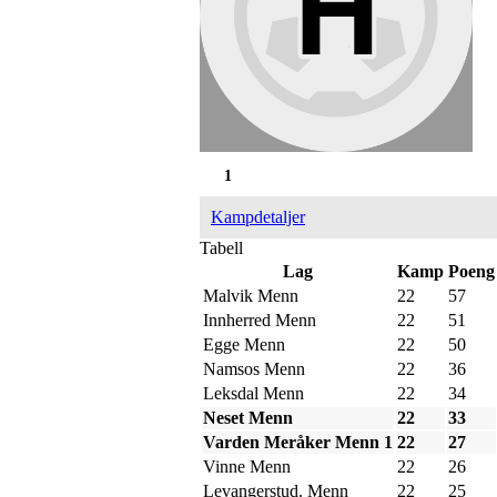
1
Kampdetaljer
Tabell
Lag
Kamp
Poeng
Malvik Menn
22
57
Innherred Menn
22
51
Egge Menn
22
50
Namsos Menn
22
36
Leksdal Menn
22
34
Neset Menn
22
33
Varden Meråker Menn 1
22
27
Vinne Menn
22
26
Levangerstud. Menn
22
25