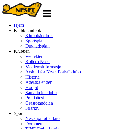
Veksle
navigasjon
Hjem
Klubbhåndbok
Klubbhåndbok
Sportsplan
Dugnadsplan
Klubben
Vedtekter
Roller i Neset
Medlemsinformasjon
Årshjul for Neset Fotballklubb
Historie
Adelskalender
Hoopit
Samarbeidsklubb
Politiattest
Grasrotandelen
Filarkiv
Sport
Neset på fotball.no
Dommere
TINE Fotballskole