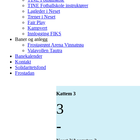
TINE Fotballskole instruktører
Lagleder i Neset
Trener i Neset
Fair Play
Kampvert
Innlogging FIKS
Baner og anlegg
Frostagrønt Arena Vinnatrøa
Valavollen Tautra
Banekalender
Kontakt
Solidaritetsfond
Frostadan
Kattem 3
3
-