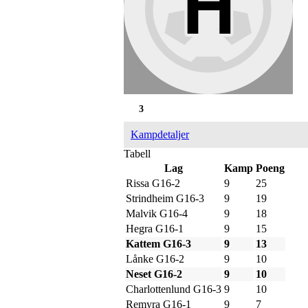
3
Kampdetaljer
Tabell
Lag
Kamp
Poeng
Rissa G16-2
9
25
Strindheim G16-3
9
19
Malvik G16-4
9
18
Hegra G16-1
9
15
Kattem G16-3
9
13
Lånke G16-2
9
10
Neset G16-2
9
10
Charlottenlund G16-3
9
10
Remyra G16-1
9
7