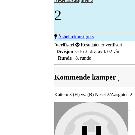
Neset 2/Aasguten 2
2
Åsheim kunstgress
Verifisert
Resultatet er verifisert
Divisjon
G16 3. div. avd. 02 vår
Runde
8. runde
Kommende kamper
Kattem 3 (H) vs. (B) Neset 2/Aasguten 2
-