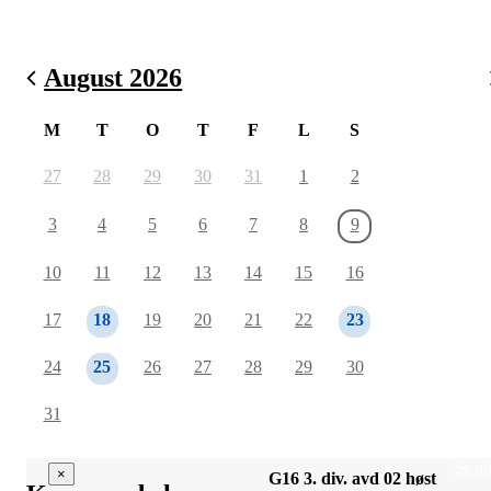
August 2026
M
T
O
T
F
L
S
27
28
29
30
31
1
2
3
4
5
6
7
8
9
10
11
12
13
14
15
16
17
18
19
20
21
22
23
24
25
26
27
28
29
30
31
Se al
×
×
×
G16 3. div. avd 02 høst