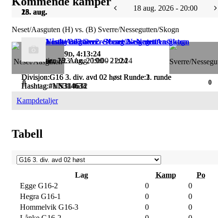
Kommende kamper
18 aug. 2026 - 20:00
18. aug.
23. aug.
25. aug.
Neset/Aasguten (H) vs. (B) Sverre/Nessegutten/Skogn
Neset/Aasguten - Sverre/Nessegutten/Skogn
Vestbyen 2/Sverresborg 2 - Neset/Aasguten
Lånke 2/Fram 2 - Neset/Aasguten
9
, 4:13:23
D
tir., 18. Aug, 20:00 - 21:24
søn., 23. Aug, 19:00 - 20:24
tir., 25. Aug, 20:00 - 21:24
Divisjon:G16 3. div. avd 02 høst Runde:2. runde
Divisjon:G16 3. div. avd 02 høst Runde:1. runde
Divisjon:G16 3. div. avd 02 høst Runde:3. runde
0
0
Hashtag:#NS314633
Hashtag:#VN314632
Hashtag:#LN314634
Kampdetaljer
Tabell
Lag
Kamp
Po
Egge G16-2
0
0
Hegra G16-1
0
0
Hommelvik G16-3
0
0
Lånke G16-2
0
0