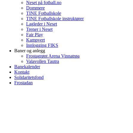
Neset på fotball.no
Dommere
TINE Fotballskole
TINE Fotballskole instruktører
Lagleder i Neset
Trener i Neset
Fair Play
Kampvert
Innlogging FIKS
Baner og anlegg
Frostagrønt Arena Vinnatrøa
Valavollen Tautra
Banekalender
Kontakt
Solidaritetsfond
Frostadan