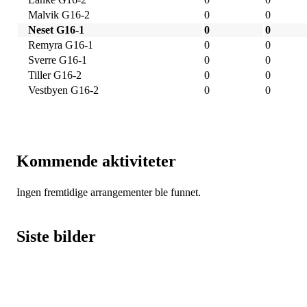
Malvik G16-2
0
0
Neset G16-1
0
0
Remyra G16-1
0
0
Sverre G16-1
0
0
Tiller G16-2
0
0
Vestbyen G16-2
0
0
Kommende aktiviteter
Ingen fremtidige arrangementer ble funnet.
Siste bilder