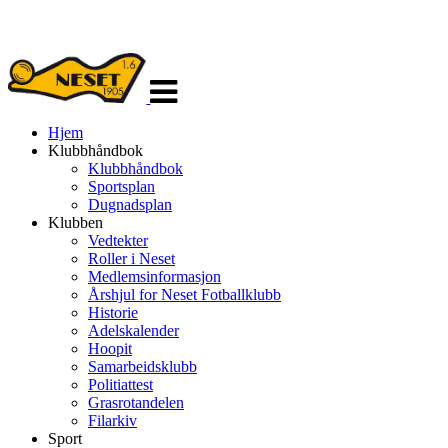
Veksle
navigasjon
Hjem
Klubbhåndbok
Klubbhåndbok
Sportsplan
Dugnadsplan
Klubben
Vedtekter
Roller i Neset
Medlemsinformasjon
Årshjul for Neset Fotballklubb
Historie
Adelskalender
Hoopit
Samarbeidsklubb
Politiattest
Grasrotandelen
Filarkiv
Sport