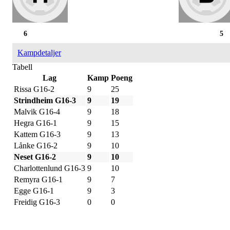
6
5
Kampdetaljer
Tabell
Lag
Kamp
Poeng
Rissa G16-2
9
25
Strindheim G16-3
9
19
Malvik G16-4
9
18
Hegra G16-1
9
15
Kattem G16-3
9
13
Lånke G16-2
9
10
Neset G16-2
9
10
Charlottenlund G16-3
9
10
Remyra G16-1
9
7
Egge G16-1
9
3
Freidig G16-3
0
0