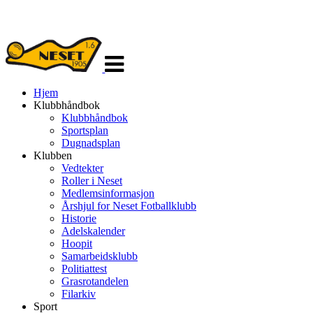
Veksle
navigasjon
Hjem
Klubbhåndbok
Klubbhåndbok
Sportsplan
Dugnadsplan
Klubben
Vedtekter
Roller i Neset
Medlemsinformasjon
Årshjul for Neset Fotballklubb
Historie
Adelskalender
Hoopit
Samarbeidsklubb
Politiattest
Grasrotandelen
Filarkiv
Sport