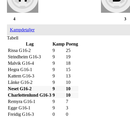
4
3
Kampdetaljer
Tabell
Lag
Kamp
Poeng
Rissa G16-2
9
25
Strindheim G16-3
9
19
Malvik G16-4
9
18
Hegra G16-1
9
15
Kattem G16-3
9
13
Lånke G16-2
9
10
Neset G16-2
9
10
Charlottenlund G16-3
9
10
Remyra G16-1
9
7
Egge G16-1
9
3
Freidig G16-3
0
0