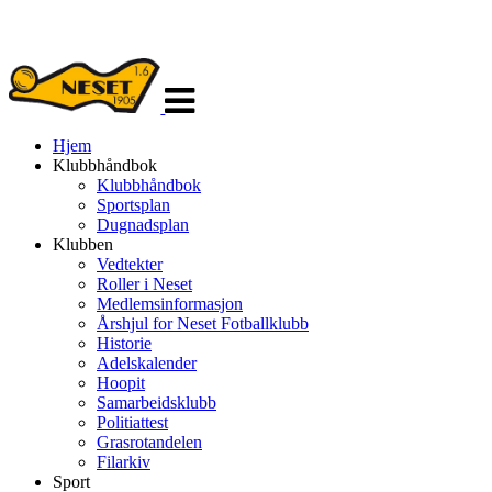
Veksle
navigasjon
Hjem
Klubbhåndbok
Klubbhåndbok
Sportsplan
Dugnadsplan
Klubben
Vedtekter
Roller i Neset
Medlemsinformasjon
Årshjul for Neset Fotballklubb
Historie
Adelskalender
Hoopit
Samarbeidsklubb
Politiattest
Grasrotandelen
Filarkiv
Sport