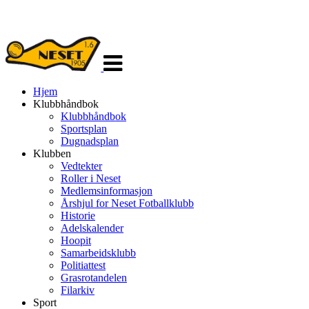
Veksle
navigasjon
Hjem
Klubbhåndbok
Klubbhåndbok
Sportsplan
Dugnadsplan
Klubben
Vedtekter
Roller i Neset
Medlemsinformasjon
Årshjul for Neset Fotballklubb
Historie
Adelskalender
Hoopit
Samarbeidsklubb
Politiattest
Grasrotandelen
Filarkiv
Sport