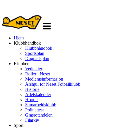
Veksle
navigasjon
Hjem
Klubbhåndbok
Klubbhåndbok
Sportsplan
Dugnadsplan
Klubben
Vedtekter
Roller i Neset
Medlemsinformasjon
Årshjul for Neset Fotballklubb
Historie
Adelskalender
Hoopit
Samarbeidsklubb
Politiattest
Grasrotandelen
Filarkiv
Sport