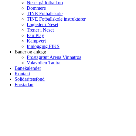
Neset på fotball.no
Dommere
TINE Fotballskole
TINE Fotballskole instruktører
Lagleder i Neset
Trener i Neset
Fair Play
Kampvert
Innlogging FIKS
Baner og anlegg
Frostagrønt Arena Vinnatrøa
Valavollen Tautra
Banekalender
Kontakt
Solidaritetsfond
Frostadan