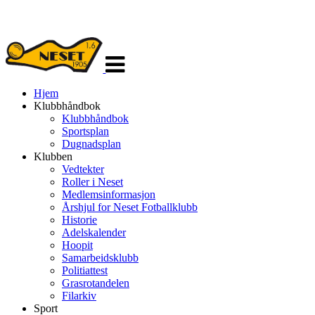
Veksle
navigasjon
Hjem
Klubbhåndbok
Klubbhåndbok
Sportsplan
Dugnadsplan
Klubben
Vedtekter
Roller i Neset
Medlemsinformasjon
Årshjul for Neset Fotballklubb
Historie
Adelskalender
Hoopit
Samarbeidsklubb
Politiattest
Grasrotandelen
Filarkiv
Sport