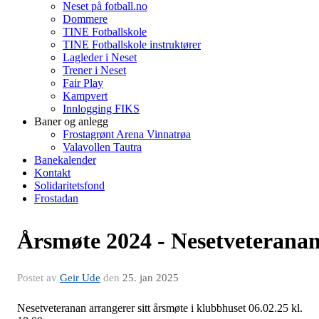
Neset på fotball.no
Dommere
TINE Fotballskole
TINE Fotballskole instruktører
Lagleder i Neset
Trener i Neset
Fair Play
Kampvert
Innlogging FIKS
Baner og anlegg
Frostagrønt Arena Vinnatrøa
Valavollen Tautra
Banekalender
Kontakt
Solidaritetsfond
Frostadan
Årsmøte 2024 - Nesetveterana
Postet av
Geir Ude
den
25. jan 2025
Nesetveteranan arrangerer sitt årsmøte i klubbhuset 06.02.25 kl.