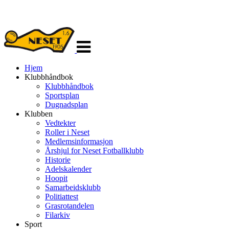
Veksle
navigasjon
Hjem
Klubbhåndbok
Klubbhåndbok
Sportsplan
Dugnadsplan
Klubben
Vedtekter
Roller i Neset
Medlemsinformasjon
Årshjul for Neset Fotballklubb
Historie
Adelskalender
Hoopit
Samarbeidsklubb
Politiattest
Grasrotandelen
Filarkiv
Sport