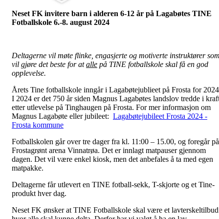
Neset FK invitere barn i alderen 6-12 år på Lagabøtes TINE
Fotballskole 6.-8. august 2024
Deltagerne vil møte flinke, engasjerte og motiverte instruktører so
vil gjøre det beste for at
alle
på TINE fotballskole skal få en god
opplevelse.
Årets Tine fotballskole inngår i Lagabøtejublieet på Frosta for 2024
I 2024 er det 750 år siden Magnus Lagabøtes landslov tredde i kraf
etter utlevelse på Tinghaugen på Frosta. For mer informasjon om
Magnus Lagabøte eller jubileet:
Lagabøtejubileet Frosta 2024 -
Frosta kommune
Fotballskolen går over tre dager fra kl. 11:00 – 15.00, og foregår på
Frostagrønt arena Vinnatrøa. Det er innlagt matpauser gjennom
dagen. Det vil være enkel kiosk, men det anbefales å ta med egen
matpakke.
Deltagerne får utlevert en TINE fotball-sekk, T-skjorte og et Tine-
produkt hver dag.
Neset FK ønsker at TINE Fotballskole skal være et lavterskeltilbud
hvor alle skal kunne delta. Derfor har vi valgt å ha en lav