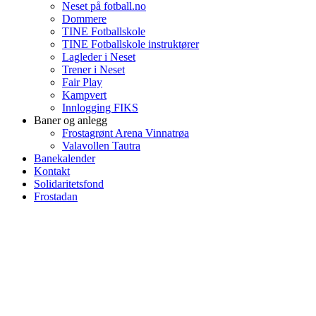
Neset på fotball.no
Dommere
TINE Fotballskole
TINE Fotballskole instruktører
Lagleder i Neset
Trener i Neset
Fair Play
Kampvert
Innlogging FIKS
Baner og anlegg
Frostagrønt Arena Vinnatrøa
Valavollen Tautra
Banekalender
Kontakt
Solidaritetsfond
Frostadan