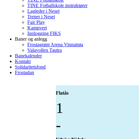
TINE Fotballskole instruktører
Lagleder i Neset
Trener i Neset
Fair Play
Kampvert
Innlogging FIKS
Baner og anlegg
Frostagrønt Arena Vinnatrøa
Valavollen Tautra
Banekalender
Kontakt
Solidaritetsfond
Frostadan
Flatås
1
-