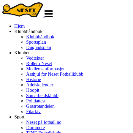
Veksle
navigasjon
Hjem
Klubbhåndbok
Klubbhåndbok
Sportsplan
Dugnadsplan
Klubben
Vedtekter
Roller i Neset
Medlemsinformasjon
Årshjul for Neset Fotballklubb
Historie
Adelskalender
Hoopit
Samarbeidsklubb
Politiattest
Grasrotandelen
Filarkiv
Sport
Neset på fotball.no
Dommere
TINE Fotballskole