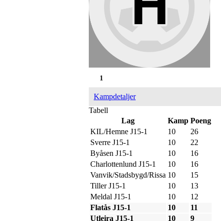
1
Kampdetaljer
Tabell
Lag
Kamp
Poeng
KIL/Hemne J15-1
10
26
Sverre J15-1
10
22
Byåsen J15-1
10
16
Charlottenlund J15-1
10
16
Vanvik/Stadsbygd/Rissa
10
15
Tiller J15-1
10
13
Meldal J15-1
10
12
Flatås J15-1
10
11
Utleira J15-1
10
9