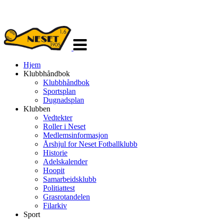
Veksle
navigasjon
Hjem
Klubbhåndbok
Klubbhåndbok
Sportsplan
Dugnadsplan
Klubben
Vedtekter
Roller i Neset
Medlemsinformasjon
Årshjul for Neset Fotballklubb
Historie
Adelskalender
Hoopit
Samarbeidsklubb
Politiattest
Grasrotandelen
Filarkiv
Sport