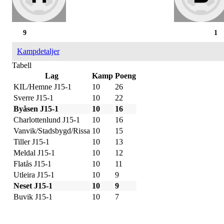
9
1
Kampdetaljer
Tabell
Lag
Kamp
Poeng
KIL/Hemne J15-1
10
26
Sverre J15-1
10
22
Byåsen J15-1
10
16
Charlottenlund J15-1
10
16
Vanvik/Stadsbygd/Rissa
10
15
Tiller J15-1
10
13
Meldal J15-1
10
12
Flatås J15-1
10
11
Utleira J15-1
10
9
Neset J15-1
10
9
Buvik J15-1
10
7