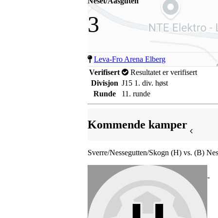
Neset/Aasguten
3
Leva-Fro Arena Elberg
Verifisert
Resultatet er verifisert
Divisjon
J15 1. div. høst
Runde
11. runde
Kommende kamper
Sverre/Nessegutten/Skogn (H) vs. (B) Ne
-