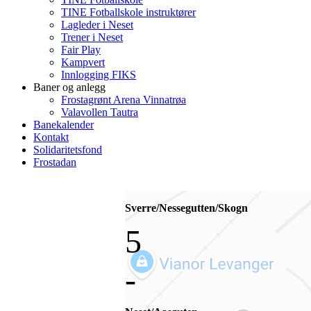
TINE Fotballskole instruktører
Lagleder i Neset
Trener i Neset
Fair Play
Kampvert
Innlogging FIKS
Baner og anlegg
Frostagrønt Arena Vinnatrøa
Valavollen Tautra
Banekalender
Kontakt
Solidaritetsfond
Frostadan
Sverre/Nessegutten/Skogn
5
-