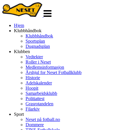
Veksle
navigasjon
Hjem
Klubbhåndbok
Klubbhåndbok
Sportsplan
Dugnadsplan
Klubben
Vedtekter
Roller i Neset
Medlemsinformasjon
Årshjul for Neset Fotballklubb
Historie
Adelskalender
Hoopit
Samarbeidsklubb
Politiattest
Grasrotandelen
Filarkiv
Sport
Neset på fotball.no
Dommere
TINE Fotballskole