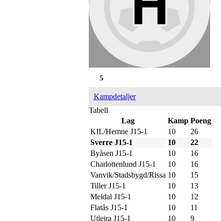
5
Kampdetaljer
Tabell
Lag
Kamp
Poeng
KIL/Hemne J15-1
10
26
Sverre J15-1
10
22
Byåsen J15-1
10
16
Charlottenlund J15-1
10
16
Vanvik/Stadsbygd/Rissa
10
15
Tiller J15-1
10
13
Meldal J15-1
10
12
Flatås J15-1
10
11
Utleira J15-1
10
9