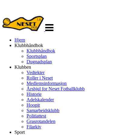
Veksle
navigasjon
Hjem
Klubbhåndbok
Klubbhåndbok
Sportsplan
Dugnadsplan
Klubben
Vedtekter
Roller i Neset
Medlemsinformasjon
Årshjul for Neset Fotballklubb
Historie
Adelskalender
Hoopit
Samarbeidsklubb
Politiattest
Grasrotandelen
Filarkiv
Sport