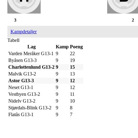
3
2
Kampdetaljer
Tabell
Lag
Kamp
Poeng
Varden Meråker G13-1
9
22
Byåsen G13-3
9
19
Charlottenlund G13-2
9
15
Malvik G13-2
9
13
Astor G13-3
9
12
Neset G13-1
9
12
Vestbyen G13-2
9
11
Nidelv G13-2
9
10
Stjørdals-Blink G13-2
9
8
Flatås G13-1
9
7