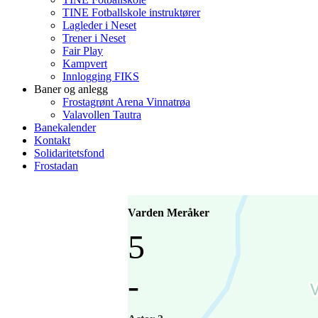
TINE Fotballskole instruktører
Lagleder i Neset
Trener i Neset
Fair Play
Kampvert
Innlogging FIKS
Baner og anlegg
Frostagrønt Arena Vinnatrøa
Valavollen Tautra
Banekalender
Kontakt
Solidaritetsfond
Frostadan
Varden Meråker
5
-