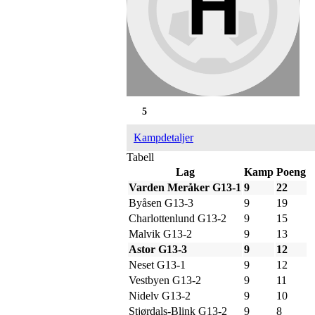
5
Kampdetaljer
Tabell
Lag
Kamp
Poeng
Varden Meråker G13-1
9
22
Byåsen G13-3
9
19
Charlottenlund G13-2
9
15
Malvik G13-2
9
13
Astor G13-3
9
12
Neset G13-1
9
12
Vestbyen G13-2
9
11
Nidelv G13-2
9
10
Stjørdals-Blink G13-2
9
8