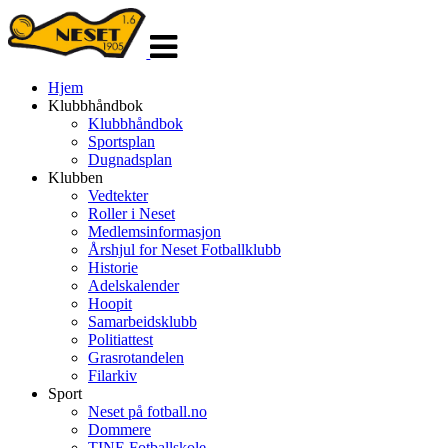
Veksle
navigasjon
Hjem
Klubbhåndbok
Klubbhåndbok
Sportsplan
Dugnadsplan
Klubben
Vedtekter
Roller i Neset
Medlemsinformasjon
Årshjul for Neset Fotballklubb
Historie
Adelskalender
Hoopit
Samarbeidsklubb
Politiattest
Grasrotandelen
Filarkiv
Sport
Neset på fotball.no
Dommere
TINE Fotballskole