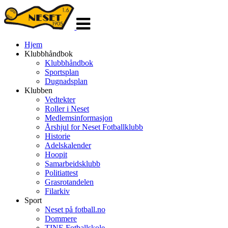
Veksle
navigasjon
Hjem
Klubbhåndbok
Klubbhåndbok
Sportsplan
Dugnadsplan
Klubben
Vedtekter
Roller i Neset
Medlemsinformasjon
Årshjul for Neset Fotballklubb
Historie
Adelskalender
Hoopit
Samarbeidsklubb
Politiattest
Grasrotandelen
Filarkiv
Sport
Neset på fotball.no
Dommere
TINE Fotballskole