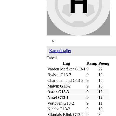
6
Kampdetaljer
Tabell
Lag
Kamp
Poeng
Varden Meråker G13-1
9
22
Byåsen G13-3
9
19
Charlottenlund G13-2
9
15
Malvik G13-2
9
13
Astor G13-3
9
12
Neset G13-1
9
12
Vestbyen G13-2
9
11
Nidelv G13-2
9
10
Stjørdals-Blink G13-2
9
8