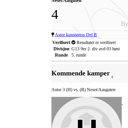
Neset/Aasguten
4
Astor kunstgress Del B
Verifisert
Resultatet er verifisert
Divisjon
G13 9er 2. div avd 03 høst
Runde
5. runde
Kommende kamper
Astor 3 (H) vs. (B) Neset/Aasguten
-