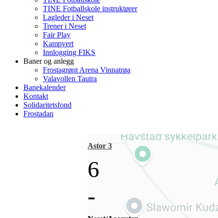
TINE Fotballskole instruktører
Lagleder i Neset
Trener i Neset
Fair Play
Kampvert
Innlogging FIKS
Baner og anlegg
Frostagrønt Arena Vinnatrøa
Valavollen Tautra
Banekalender
Kontakt
Solidaritetsfond
Frostadan
Astor 3
6
-