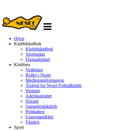
Veksle
navigasjon
Hjem
Klubbhåndbok
Klubbhåndbok
Sportsplan
Dugnadsplan
Klubben
Vedtekter
Roller i Neset
Medlemsinformasjon
Årshjul for Neset Fotballklubb
Historie
Adelskalender
Hoopit
Samarbeidsklubb
Politiattest
Grasrotandelen
Filarkiv
Sport