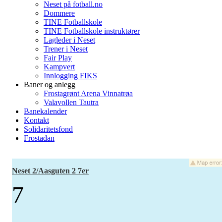
Neset på fotball.no
Dommere
TINE Fotballskole
TINE Fotballskole instruktører
Lagleder i Neset
Trener i Neset
Fair Play
Kampvert
Innlogging FIKS
Baner og anlegg
Frostagrønt Arena Vinnatrøa
Valavollen Tautra
Banekalender
Kontakt
Solidaritetsfond
Frostadan
Neset 2/Aasguten 2 7er
7
-