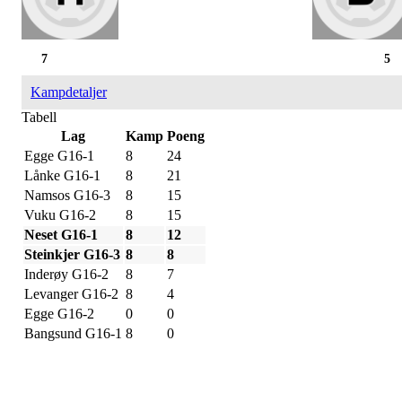
7
5
Kampdetaljer
Tabell
Lag
Kamp
Poeng
Egge G16-1
8
24
Lånke G16-1
8
21
Namsos G16-3
8
15
Vuku G16-2
8
15
Neset G16-1
8
12
Steinkjer G16-3
8
8
Inderøy G16-2
8
7
Levanger G16-2
8
4
Egge G16-2
0
0
Bangsund G16-1
8
0