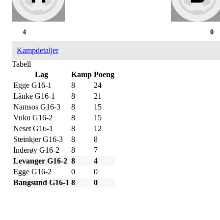
4
0
Kampdetaljer
Tabell
Lag
Kamp
Poeng
Egge G16-1
8
24
Lånke G16-1
8
21
Namsos G16-3
8
15
Vuku G16-2
8
15
Neset G16-1
8
12
Steinkjer G16-3
8
8
Inderøy G16-2
8
7
Levanger G16-2
8
4
Egge G16-2
0
0
Bangsund G16-1
8
0