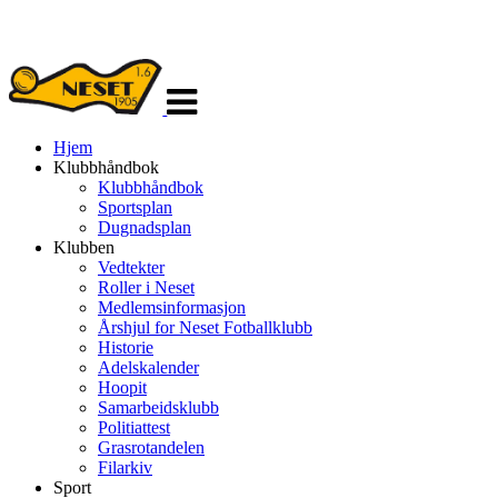
Veksle
navigasjon
Hjem
Klubbhåndbok
Klubbhåndbok
Sportsplan
Dugnadsplan
Klubben
Vedtekter
Roller i Neset
Medlemsinformasjon
Årshjul for Neset Fotballklubb
Historie
Adelskalender
Hoopit
Samarbeidsklubb
Politiattest
Grasrotandelen
Filarkiv
Sport