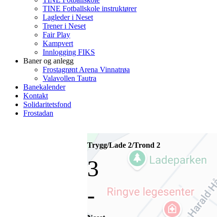
TINE Fotballskole instruktører
Lagleder i Neset
Trener i Neset
Fair Play
Kampvert
Innlogging FIKS
Baner og anlegg
Frostagrønt Arena Vinnatrøa
Valavollen Tautra
Banekalender
Kontakt
Solidaritetsfond
Frostadan
Trygg/Lade 2/Trond 2
3
-