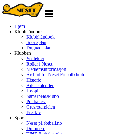
Veksle
navigasjon
Hjem
Klubbhåndbok
Klubbhåndbok
Sportsplan
Dugnadsplan
Klubben
Vedtekter
Roller i Neset
Medlemsinformasjon
Årshjul for Neset Fotballklubb
Historie
Adelskalender
Hoopit
Samarbeidsklubb
Politiattest
Grasrotandelen
Filarkiv
Sport
Neset på fotball.no
Dommere
TINE Fotballskole