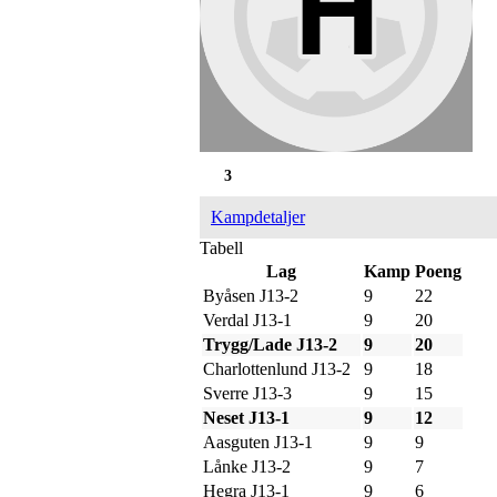
3
Kampdetaljer
Tabell
Lag
Kamp
Poeng
Byåsen J13-2
9
22
Verdal J13-1
9
20
Trygg/Lade J13-2
9
20
Charlottenlund J13-2
9
18
Sverre J13-3
9
15
Neset J13-1
9
12
Aasguten J13-1
9
9
Lånke J13-2
9
7
Hegra J13-1
9
6