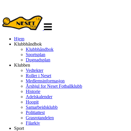
Veksle
navigasjon
Hjem
Klubbhåndbok
Klubbhåndbok
Sportsplan
Dugnadsplan
Klubben
Vedtekter
Roller i Neset
Medlemsinformasjon
Årshjul for Neset Fotballklubb
Historie
Adelskalender
Hoopit
Samarbeidsklubb
Politiattest
Grasrotandelen
Filarkiv
Sport