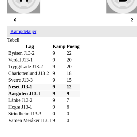
6
2
Kampdetaljer
Tabell
Lag
Kamp
Poeng
Byåsen J13-2
9
22
Verdal J13-1
9
20
Trygg/Lade J13-2
9
20
Charlottenlund J13-2
9
18
Sverre J13-3
9
15
Neset J13-1
9
12
Aasguten J13-1
9
9
Lånke J13-2
9
7
Hegra J13-1
9
6
Strindheim J13-3
0
0
Varden Meråker J13-1
9
0