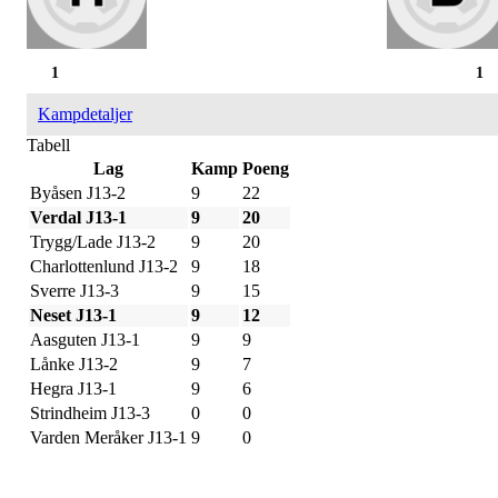
1
1
Kampdetaljer
Tabell
Lag
Kamp
Poeng
Byåsen J13-2
9
22
Verdal J13-1
9
20
Trygg/Lade J13-2
9
20
Charlottenlund J13-2
9
18
Sverre J13-3
9
15
Neset J13-1
9
12
Aasguten J13-1
9
9
Lånke J13-2
9
7
Hegra J13-1
9
6
Strindheim J13-3
0
0
Varden Meråker J13-1
9
0