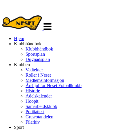
Veksle
navigasjon
Hjem
Klubbhåndbok
Klubbhåndbok
Sportsplan
Dugnadsplan
Klubben
Vedtekter
Roller i Neset
Medlemsinformasjon
Årshjul for Neset Fotballklubb
Historie
Adelskalender
Hoopit
Samarbeidsklubb
Politiattest
Grasrotandelen
Filarkiv
Sport