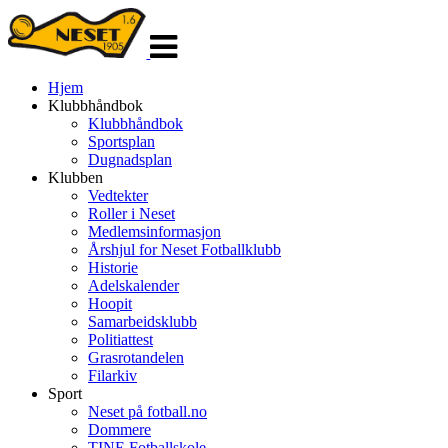
Veksle
navigasjon
Hjem
Klubbhåndbok
Klubbhåndbok
Sportsplan
Dugnadsplan
Klubben
Vedtekter
Roller i Neset
Medlemsinformasjon
Årshjul for Neset Fotballklubb
Historie
Adelskalender
Hoopit
Samarbeidsklubb
Politiattest
Grasrotandelen
Filarkiv
Sport
Neset på fotball.no
Dommere
TINE Fotballskole