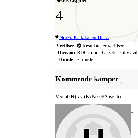
Neset/Aasguten
4
NorFraKalk-banen Del A
Verifisert
Resultatet er verifisert
Divisjon
BDO-serien G13 9er 2.div avd
Runde
7. runde
Kommende kamper
Verdal (H) vs. (B) Neset/Aasguten
-