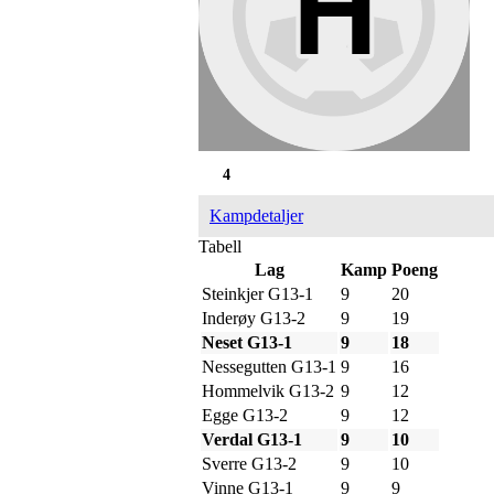
4
Kampdetaljer
Tabell
Lag
Kamp
Poeng
Steinkjer G13-1
9
20
Inderøy G13-2
9
19
Neset G13-1
9
18
Nessegutten G13-1
9
16
Hommelvik G13-2
9
12
Egge G13-2
9
12
Verdal G13-1
9
10
Sverre G13-2
9
10
Vinne G13-1
9
9