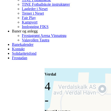
TINE Fotballskole instruktører
Lagleder i Neset
Trener i Neset
Fair Play
Kampvert
Innlogging FIKS
Baner og anlegg
Frostagrønt Arena Vinnatrøa
Valavollen Tautra
Banekalender
Kontakt
Solidaritetsfond
Frostadan
Verdal
4
-