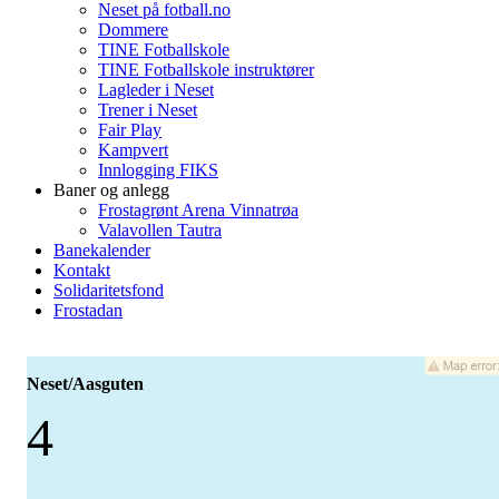
Neset på fotball.no
Dommere
TINE Fotballskole
TINE Fotballskole instruktører
Lagleder i Neset
Trener i Neset
Fair Play
Kampvert
Innlogging FIKS
Baner og anlegg
Frostagrønt Arena Vinnatrøa
Valavollen Tautra
Banekalender
Kontakt
Solidaritetsfond
Frostadan
Neset/Aasguten
4
-