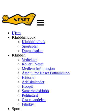
Veksle
navigasjon
Hjem
Klubbhåndbok
Klubbhåndbok
Sportsplan
Dugnadsplan
Klubben
Vedtekter
Roller i Neset
Medlemsinformasjon
Årshjul for Neset Fotballklubb
Historie
Adelskalender
Hoopit
Samarbeidsklubb
Politiattest
Grasrotandelen
Filarkiv
Sport