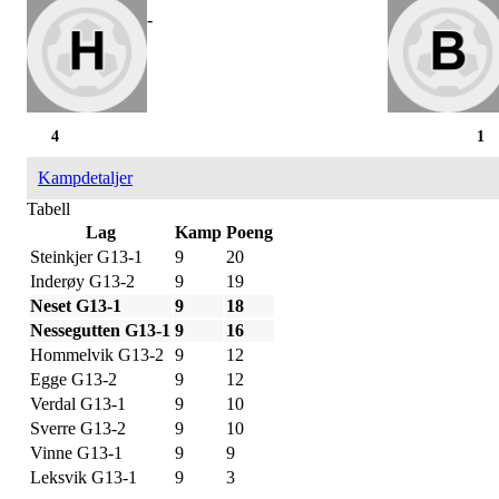
-
4
1
Kampdetaljer
Tabell
Lag
Kamp
Poeng
Steinkjer G13-1
9
20
Inderøy G13-2
9
19
Neset G13-1
9
18
Nessegutten G13-1
9
16
Hommelvik G13-2
9
12
Egge G13-2
9
12
Verdal G13-1
9
10
Sverre G13-2
9
10
Vinne G13-1
9
9
Leksvik G13-1
9
3