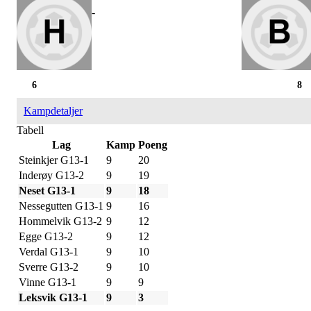
-
6
8
Kampdetaljer
Tabell
Lag
Kamp
Poeng
Steinkjer G13-1
9
20
Inderøy G13-2
9
19
Neset G13-1
9
18
Nessegutten G13-1
9
16
Hommelvik G13-2
9
12
Egge G13-2
9
12
Verdal G13-1
9
10
Sverre G13-2
9
10
Vinne G13-1
9
9
Leksvik G13-1
9
3