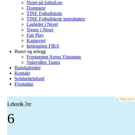
Neset på fotball.no
Dommere
TINE Fotballskole
TINE Fotballskole instruktører
Lagleder i Neset
Trener i Neset
Fair Play
Kampvert
Innlogging FIKS
Baner og anlegg
Frostagrønt Arena Vinnatrøa
Valavollen Tautra
Banekalender
Kontakt
Solidaritetsfond
Frostadan
Leksvik 7er
6
-