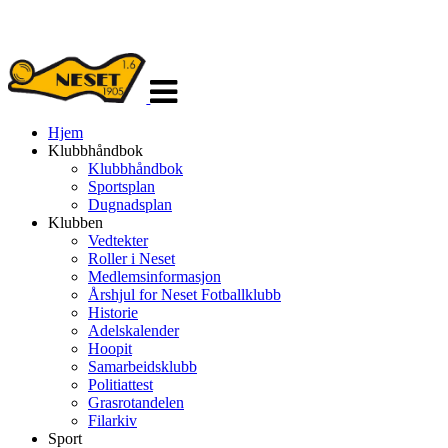
Veksle
navigasjon
Hjem
Klubbhåndbok
Klubbhåndbok
Sportsplan
Dugnadsplan
Klubben
Vedtekter
Roller i Neset
Medlemsinformasjon
Årshjul for Neset Fotballklubb
Historie
Adelskalender
Hoopit
Samarbeidsklubb
Politiattest
Grasrotandelen
Filarkiv
Sport