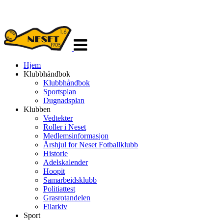
Veksle
navigasjon
Hjem
Klubbhåndbok
Klubbhåndbok
Sportsplan
Dugnadsplan
Klubben
Vedtekter
Roller i Neset
Medlemsinformasjon
Årshjul for Neset Fotballklubb
Historie
Adelskalender
Hoopit
Samarbeidsklubb
Politiattest
Grasrotandelen
Filarkiv
Sport