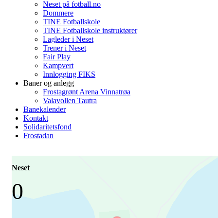
Neset på fotball.no
Dommere
TINE Fotballskole
TINE Fotballskole instruktører
Lagleder i Neset
Trener i Neset
Fair Play
Kampvert
Innlogging FIKS
Baner og anlegg
Frostagrønt Arena Vinnatrøa
Valavollen Tautra
Banekalender
Kontakt
Solidaritetsfond
Frostadan
Neset
0
-